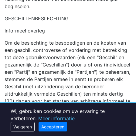
beginselen.
GESCHILLENBESLECHTING
Informeel overleg
Om de beslechting te bespoedigen en de kosten van
een geschil, controverse of vordering met betrekking
tot deze gebruiksvoorwaarden (elk een "Geschil" en
gezamenlijk de "Geschillen") door u of ons (individueel
een "Partij" en gezamenlijk de "Partijen") te beheersen,
stemmen de Partijen ermee in eerst te proberen elk
Geschil (met uitzondering van de hieronder
uitdrukkelijk vermelde Geschillen) ten minste dertig
(30) dagen voor het starten van arbitrage informeel te
onderhandelen. Dergelijk informeel overleg begint bij
Wij gebruiken cookies om uw ervaring te
schriftelijke kennisgeving van de ene Partij aan de
verbeteren.
Meer informatie
andere Partij.
Weigeren
Accepteren
Bindende arbitrage