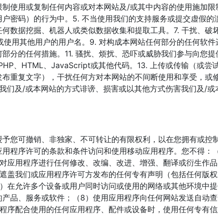
制使用或复制任何内容或对本网站及/或其中内容的使用施加限制
户密码）的行为中。5. 不当使用我们的支持服务或提交虚假的滥
何数据挖掘、机器人或类似数据收集和提取工具。7. 干扰、破
或使用其他用户的用户名。9. 对构成本网站任何部分的任何软件
分的任何措施。11. 骚扰、烦扰、恐吓或威胁我们参与向您提供
HP、HTML、JavaScript或其他代码。13. 上传或传输
发布重复文字），干扰任何方对本网站的不间断使用和享受，或
损我们及/或本网站的方式诽谤、损害或以其他方式伤害我们及/或
授予您可撤销、非独家、不可转让的有限权利，以在您拥有或控
应用程序许可的条款和条件访问和使用移动应用程序。您不得：（
）对应用程序进行任何修改、改编、改进、增强、翻译或衍生作品
或遮盖我们或应用程序许可方发布的任何专有声明（包括任何版权
6）在允许多个设备或用户同时访问或使用的网络或其他环境中提
的产品、服务或软件；（8）使用应用程序向任何网站发送自动
用程序配合使用的任何应用程序、配件或设备时，使用任何专有