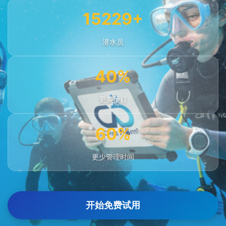
15229+
潜水员
40%
更多预订
60%
更少管理时间
开始免费试用