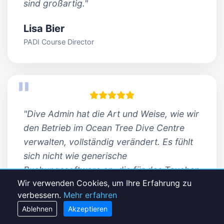
sind großartig."
Lisa Bier
PADI Course Director
"Dive Admin hat die Art und Weise, wie wir
den Betrieb im Ocean Tree Dive Centre
verwalten, vollständig verändert. Es fühlt
sich nicht wie generische
Buchungssoftware an, die für das Tauchen
Wir verwenden Cookies, um Ihre Erfahrung zu
angepasst wurde – es fühlt sich wie ein
verbessern.
Mehr erfahren
System an, das von Menschen entwickelt
Ablehnen
Akzeptieren
wurde, die wirklich verstehen, wie man ein