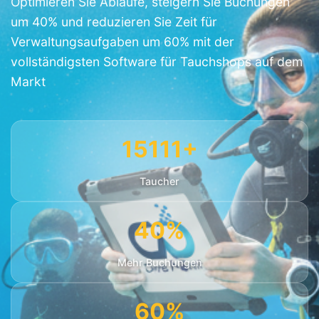
Optimieren Sie Abläufe, steigern Sie Buchungen
um 40% und reduzieren Sie Zeit für
Verwaltungsaufgaben um 60% mit der
vollständigsten Software für Tauchshops auf dem
Markt
15111+
Taucher
40%
Mehr Buchungen
60%