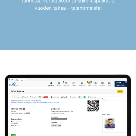
tarkistaa varustekoot ja sukelluspaikat 2
vuoden takaa - taianomaista!