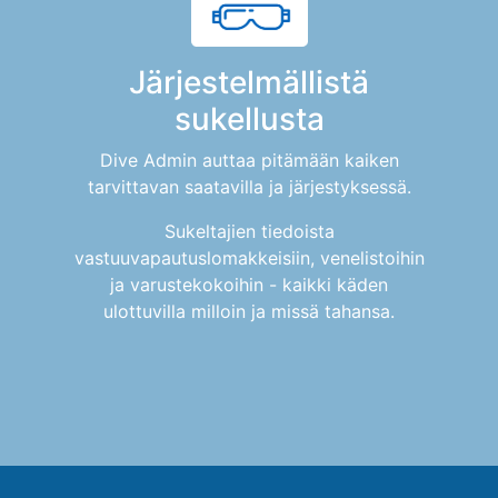
Järjestelmällistä
sukellusta
Dive Admin auttaa pitämään kaiken
tarvittavan saatavilla ja järjestyksessä.
Sukeltajien tiedoista
vastuuvapautuslomakkeisiin, venelistoihin
ja varustekokoihin - kaikki käden
ulottuvilla milloin ja missä tahansa.