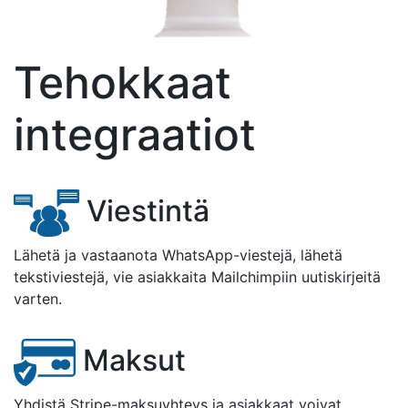
Tehokkaat
integraatiot
Viestintä
Lähetä ja vastaanota WhatsApp-viestejä, lähetä
tekstiviestejä, vie asiakkaita Mailchimpiin uutiskirjeitä
varten.
Maksut
Yhdistä Stripe-maksuyhteys ja asiakkaat voivat