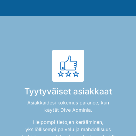
Tyytyväiset asiakkaat
Asiakkaidesi kokemus paranee, kun
käytät Dive Adminia.
Helpompi tietojen kerääminen,
yksilöllisempi palvelu ja mahdollisuus