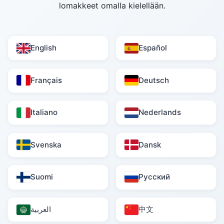
lomakkeet omalla kielellään.
English
Español
Français
Deutsch
Italiano
Nederlands
Svenska
Dansk
Suomi
Русский
العربية
中文