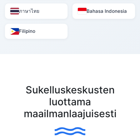
ภาษาไทย
Bahasa Indonesia
Filipino
Sukelluskeskusten
luottama
maailmanlaajuisesti