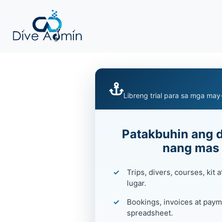
Libreng trial para sa mga may-
Patakbuhin ang d
nang mas 
Trips, divers, courses, kit 
lugar.
Bookings, invoices at paym
spreadsheet.