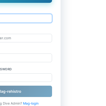
SSWORD
ag-rehistro
g Dive Admin?
Mag-login