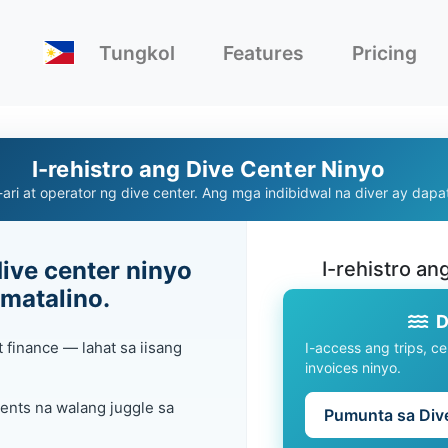
Tungkol
Features
Pricing
I-rehistro ang Dive Center Ninyo
ari at operator ng dive center. Ang mga indibidwal na diver ay dapat
ive center ninyo
I-rehistro an
matalino.
D
at finance — lahat sa iisang
I-access ang trips, cer
invoices ninyo.
ents na walang juggle sa
Pumunta sa Dive