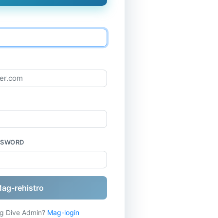
SSWORD
ag-rehistro
g Dive Admin?
Mag-login