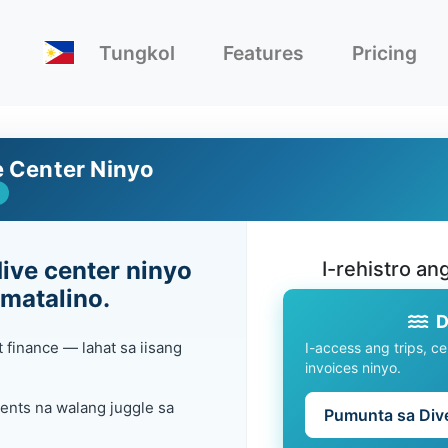
Tungkol
Features
Pricing
e Center Ninyo
ive center ninyo
I-rehistro an
matalino.
D
at finance — lahat sa iisang
I-access ang trips, cer
invoices ninyo.
ents na walang juggle sa
Pumunta sa Dive