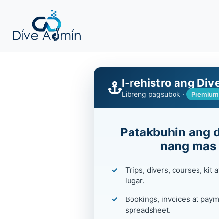
I-rehistro ang Div
Libreng pagsubok ·
Premium
Patakbuhin ang d
nang mas 
Trips, divers, courses, kit 
lugar.
Bookings, invoices at paym
spreadsheet.