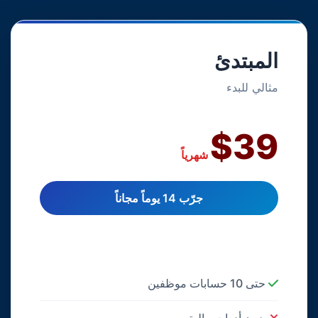
المبتدئ
مثالي للبدء
$39
شهرياً
جرّب 14 يوماً مجاناً
حتى 10 حسابات موظفين
بدون أدوات مالية