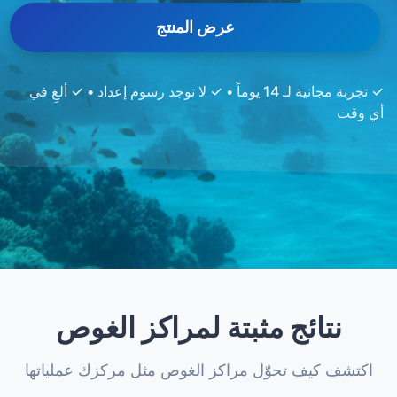
عرض المنتج
✓ تجربة مجانية لـ 14 يوماً • ✓ لا توجد رسوم إعداد • ✓ ألغِ في
أي وقت
نتائج مثبتة لمراكز الغوص
اكتشف كيف تحوّل مراكز الغوص مثل مركزك عملياتها