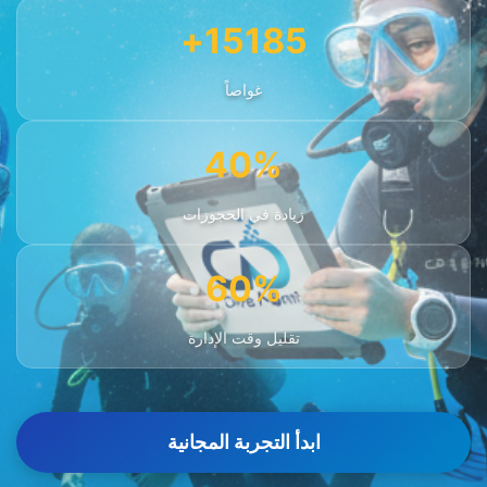
15185+
غواصاً
40%
زيادة في الحجوزات
60%
تقليل وقت الإدارة
ابدأ التجربة المجانية